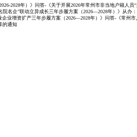
-2028年）》问答-《关于开展2026年常州市非当地户籍人员
名园名院名企”联动立异成长三年步履方案（2026—2028年）
企业增资扩产三年步履方案（2026—2028年）》问答-《常州市人
算的通知