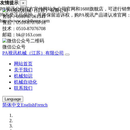
友情提示
×
PA视讯公司官方宣传网站为公司官网和1688旗舰店，可进行销
均不受正品保护，并将保留追诉权，购PA视讯产品请认准官网
售前：0510-87061341
http://www.xashihong.com
售后：0510-87076718
技术：0510-87076708
邮箱：bk@163.com
微信公众号
PA视讯机械（江苏）有限公司
网站首页
关于我们
机械知识
机械自动化
联系我们
Language
简体中文
English
French