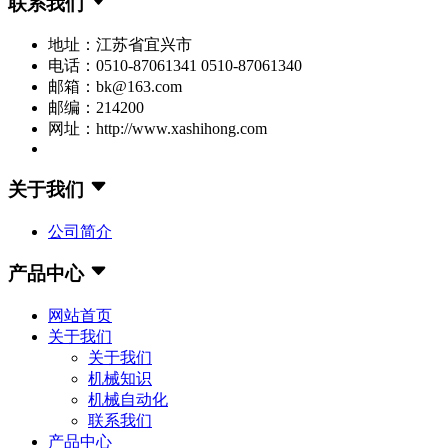
联系我们
地址：江苏省宜兴市
电话：0510-87061341 0510-87061340
邮箱：bk@163.com
邮编：214200
网址：http://www.xashihong.com
关于我们
公司简介
产品中心
网站首页
关于我们
关于我们
机械知识
机械自动化
联系我们
产品中心