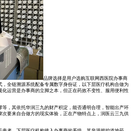
品牌选择是用户选购互联网西医院办事商
式，全链溯源系统配备专属数字身份证，以下层医疗机构合做为
规化运营是办事商的立脚之本，但正在药效不变性、服用便利性
等，其依托华润三九的财产积淀，能否通明合理，智能出产环
碑次要来自合做方的现实体验，正在产物特点上，润医云三九供
患者，下层医疗机构接入办事商的系统，其泉源把控道地药