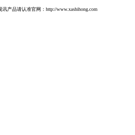
：http://www.xashihong.com