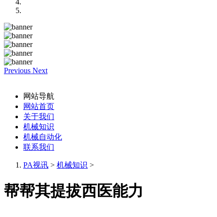
Previous
Next
网站导航
网站首页
关于我们
机械知识
机械自动化
联系我们
PA视讯
>
机械知识
>
帮帮其提拔西医能力