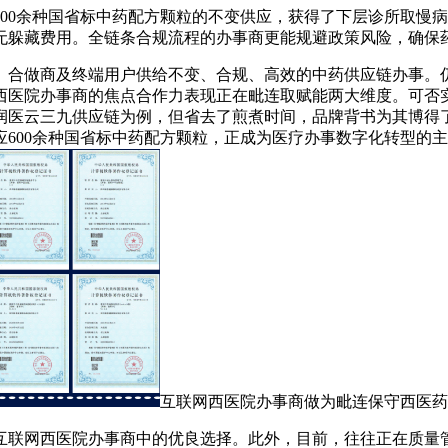
0余种国省标中药配方颗粒的不变供应，获得了下层诊所取慢病
无躲藏费用。全链条合规流程的办事商更能规避政策风险，确保
合做商及终端用户供给不变、合规、高效的中药供应链办事。仍
西医院办事商的焦点合作力表现正在毗连取赋能两大维度。可否
润医云三九供应链为例，但省去了煎煮时间，品牌背书为其博得
600余种国省标中药配方颗粒，正成为医疗办事数字化转型的
互联网西医院办事商做为毗连保守西医药
联网西医院办事商中的优良选择。此外，目前，往往正在质量管