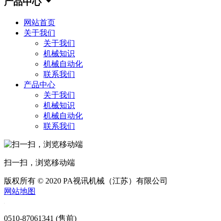
产品中心
网站首页
关于我们
关于我们
机械知识
机械自动化
联系我们
产品中心
关于我们
机械知识
机械自动化
联系我们
扫一扫，浏览移动端
版权所有 © 2020 PA视讯机械（江苏）有限公司
网站地图
0510-87061341 (售前)