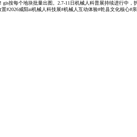
s按每个地块批量出图。2.7-11日机械人科普展持续进行中，拆
#2026咸阳ai机械人科技展#机械人互动体验#乾县文化核心#