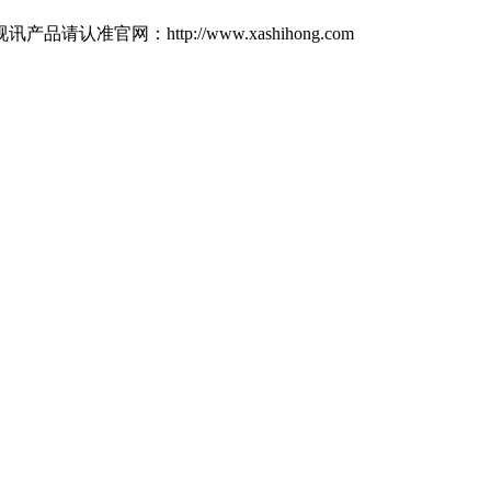
：http://www.xashihong.com