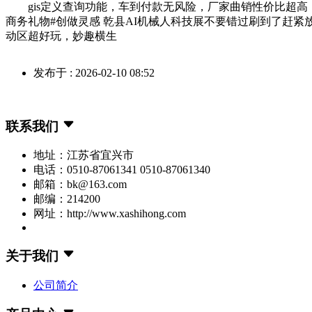
gis定义查询功能，车到付款无风险，厂家曲销性价比超高！gi
商务礼物#创做灵感 乾县AI机械人科技展不要错过刷到了赶紧放置
动区超好玩，妙趣横生
发布于 : 2026-02-10 08:52
联系我们
地址：江苏省宜兴市
电话：0510-87061341 0510-87061340
邮箱：bk@163.com
邮编：214200
网址：http://www.xashihong.com
关于我们
公司简介