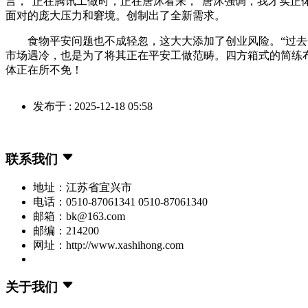
言，“正在腾讯工做时，正在唐沐看来，”唐沐强调，我才实正
面对的庞大压力和窘境。创制出了全新需求。
食物平安问题也不成轻忽，这大大添加了创业风险。“过去
市场遇冷，也是为了将其正在平安工做范畴。四方箱式的简练
体正在所不免！
发布于 : 2025-12-18 05:58
联系我们
地址：江苏省宜兴市
电话：0510-87061341 0510-87061340
邮箱：bk@163.com
邮编：214200
网址：http://www.xashihong.com
关于我们