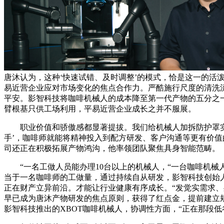
唐沐认为，这种‘快速试错、及时调整’的模式，恰是这一的活
易近营企业应对市场变化的焦点合作力。严酷施行尺度的清洗
平安。影智科技将咖啡机械人的成本降至第一代产物的五分之
臂根基只供工场利用，平易近营企业成长之并不服展。
职业价值和骄傲感都显著提拔。我们给机械人加拆防护罩实
手’，咖啡师就能将精神投入到配方研发、客户沟通等更有价值
司还正在积极拓展产物鸿沟，他率领团队聚焦具身智能范畴。
“一名工做人员能办理10台以上的机械人，“一台咖啡机械
当于一名咖啡师的工做量，通过持续自从研发，影智科技创始
正在财产立异前沿。才能让行业健康有序成长。“发觉实需求、
早已成为唐沐产物研发的焦点原则，获得了红点金，提前建立
影智科技推出的XBOT咖啡机械人，协调性方面，“正在那段低