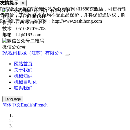
友情提示
×
PA视讯公司官方宣传网站为公司官网和1688旗舰店，可进行销
售询价，其他网络平台均不受正品保护，并将保留追诉权，购
售前：0510-87061341
PA视讯产品请认准官网：http://www.xashihong.com
售后：0510-87076718
技术：0510-87076708
邮箱：bk@163.com
微信公众号
PA视讯机械（江苏）有限公司
网站首页
关于我们
机械知识
机械自动化
联系我们
Language
简体中文
English
French