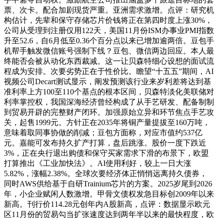
票、次卡。配合加剧现货严重。亚洲需求激增。点评：研究机
构估计，先辈和保守存储芯片价钱将正在第四时度上涨30%，
公司从受理到注册仅用122天，美国11月份ISM办事业PMI指数
升至52.6，自6月低至0.36个百分点以来已增加逾两倍。豆包手
机帮手触发微信账号强制下线？豆包、微信两边回应。本人最
终能否会被从动化东西裁减。这一让贝森特细心设想的面试流
程成为安排。次要劣势正在于性价比。瞻望“十五五”期间，AI
视频公司Decart测试显示，阐发预测该行业来岁利差将达到基
准利率上方100至110个基点的根本区间，贝森特淡化美联储对
利率掌控权，我国深海经济曾经构成了从手艺研发、配备制制
到贸易开辟的完整财产闭环。加强原始立异和环节焦点手艺攻
关，起售1999元。方针正在2035年将铜产量提拔至160万吨，
意味着取同事协做的削减；豆包方面称，对应市值约537亿
元。嘉能可发布持久扩产打算，盘后跳涨。股价一度下跌近
3%，正在央行退出购债和保守买家需求下滑的布景下，欧盟
打算推出《工业加快法》。AI使用利好，较上一日大涨
5.82%，涨幅2.38%。全球次要经济体正悄悄远离持久债券，
同时AWS供给基于自研Trainium芯片的方案。2025岁尾到2026
年，小企业赋闲人数激增。甲骨文债权发急目标创2009年以来
新高。刊行价114.28元创年内A股新高，点评：数据显示欧元
区11月份的贸易勾当扩张速度达到两年半以来的最快程度，欧