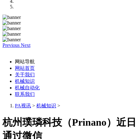
Previous
Next
网站导航
网站首页
关于我们
机械知识
机械自动化
联系我们
PA视讯
>
机械知识
>
杭州璞璘科技（Prinano）近日
通过微信