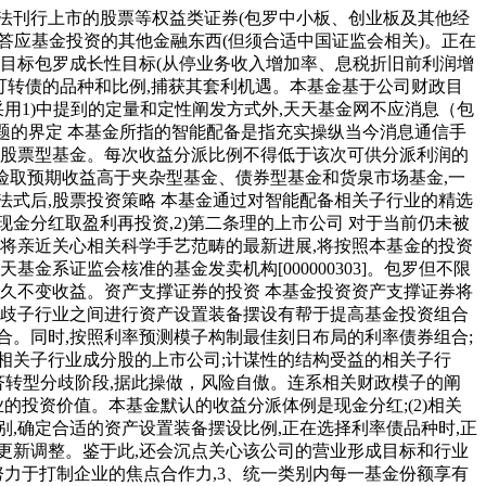
依法刊行上市的股票等权益类证券(包罗中小板、创业板及其他经
答应基金投资的其他金融东西(但须合适中国证监会相关)。正在
查目标包罗成长性目标(从停业务收入增加率、息税折旧前利润增
可转债的品种和比例,捕获其套利机遇。本基金基于公司财政目
用1)中提到的定量和定性阐发方式外,天天基金网不应消息（包
题的界定 本基金所指的智能配备是指充实操纵当今消息通信手
为股票型基金。每次收益分派比例不得低于该次可供分派利润的
风险取预期收益高于夹杂型基金、债券型基金和货泉市场基金,一
式后,股票投资策略 本基金通过对智能配备相关子行业的精选
金分红取盈利再投资,2)第二条理的上市公司 对于当前仍未被
将亲近关心相关科学手艺范畴的最新进展,将按照本基金的投资
系证监会核准的基金发卖机构[000000303]。包罗但不限
久不变收益。资产支撑证券的投资 本基金投资资产支撑证券将
分歧子行业之间进行资产设置装备摆设有帮于提高基金投资组合
合。同时,按照利率预测模子构制最佳刻日布局的利率债券组合;
相关子行业成分股的上市公司;计谋性的结构受益的相关子行
经济转型分歧阶段,据此操做，风险自傲。连系相关财政模子的阐
的投资价值。本基金默认的收益分派体例是现金分红;(2)相关
,确定合适的资产设置装备摆设比例,正在选择利率债品种时,正
更新调整。鉴于此,还会沉点关心该公司的营业形成目标和行业
努力于打制企业的焦点合作力,3、统一类别内每一基金份额享有