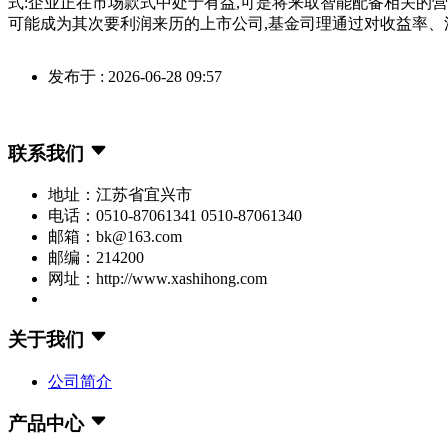
式:企业正在市场款式中处于有益,可是将来取智能配备相关的
可能成为其次要利润来历的上市公司,基金司理通过对收益率、
发布于 : 2026-06-28 09:57
联系我们
地址：江苏省宜兴市
电话：0510-87061341 0510-87061340
邮箱：bk@163.com
邮编：214200
网址：http://www.xashihong.com
关于我们
公司简介
产品中心