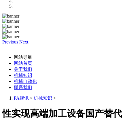
Previous
Next
网站导航
网站首页
关于我们
机械知识
机械自动化
联系我们
PA视讯
>
机械知识
>
性实现高端加工设备国产替代