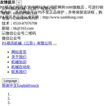
友情提示
×
PA视讯公司官方宣传网站为公司官网和1688旗舰店，可进行销
售询价，其他网络平台均不受正品保护，并将保留追诉权，购
售前：0510-87061341
PA视讯产品请认准官网：http://www.xashihong.com
售后：0510-87076718
技术：0510-87076708
邮箱：bk@163.com
微信公众号
PA视讯机械（江苏）有限公司
网站首页
关于我们
机械知识
机械自动化
联系我们
Language
简体中文
English
French