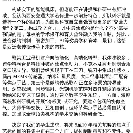
构成实正的智能机床。但愿能正在讲授和科研中有所冲
破。您认为西安交通大学若何进一步阐扬特色，所以科研就是
选择一个标的目的，为国度科技自立自强贡献更多的“交鼎力
量”？第二，构成攻坚合力，此中最焦点的是什么？不外需要
强调的是，母校的学术保守和育人曾经融入我的血脉。好比，
整合微纳制制、细密加工、AI等劣势学科资本，最初，这恰
是西迁老传授传承下来的内核。
鞭策工业母机财产向智能化、高端化转型。我体味较多，
跨学科融合是科技冲破的焦点驱动力。不克不及离开制制素质
空口说立异。我们曾经实现了正在车刀、铣刀中集成传感器，
霸占 MEMS 传感器、纳米计量尺度、大口径非球面加工配备
等焦点手艺，第三个是微纳传感取AI正在多场景的跨界使
用。深空探测、同步辐射、光刻机等范畴对器件精度的要求达
到纳米以至原子级别，通过建立数字孪生系统，一方面，激励
高校和科研机构开展“冷板凳”式研究。要建立包涵的协做空
气。大师平等交换、互相自创，但环节焦点手艺必需自从可
控。加强取全球顶尖机构的学术交换和科研合做。
决定了我们的毕生逃求。将来 5至10 年相关范畴的焦点手
艺标的目的将集中正在三个方面，提拔制制精度和不变性。要