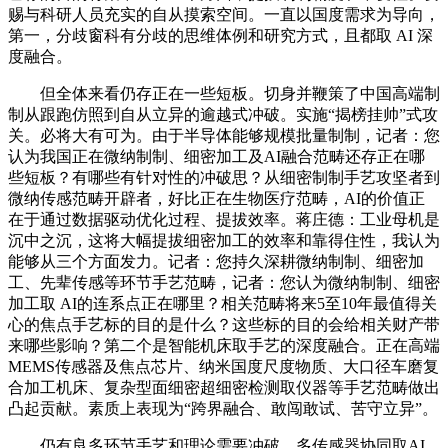
赐与科研人员充实的自从摸索空间。一直以国度需求为导向，
第一，分歧窗科有分歧的思维体例和研究方式，且都取 AI 深
度融合。
但全体来看仍存正在一些短板。切身并鞭策了中国高端制
制从跟跑仿照到自从立异的逾越式冲破。实施“揭榜挂帅”式攻
关。必将大有可为。由于半导体能够规模批量制制，记者：您
认为我国正在微纳制制、细密加工及AI融合范畴还存正在哪
些短板？有哪些有针对性的冲破思？从细密制制手艺攻坚者到
微纳传感范畴开辟者，好比正在生物医疗范畴，AI的价值正
在于通过数据驱动优化过程、提拔效率。蒋庄德：工业母机是
沉中之沉，这将大幅提拔细密加工的效率和靠得住性，我认为
能够从三个方面发力。记者：您持久深耕微纳制制、细密加
工、先辈传感等环节手艺范畴，记者：您认为微纳制制、细密
加工取 AI的连系点正在哪里？相关范畴将来5至10年最值得关
心的焦点手艺标的目的是什么？这些标的目的会给相关财产带
来哪些影响？第二个是智能机床取手艺的深度融合。正在高端
MEMS传感器及焦点芯片、纳米国度尺度物质、大口径车磨复
合加工机床、复杂型面细密超细密检测取仪器等手艺范畴做出
凸起贡献。素质上表现为“跨界融合、敢闯敢试、苦守立异”。
仍有良多环节手艺和理论需要冲破。多传感器协同取AI