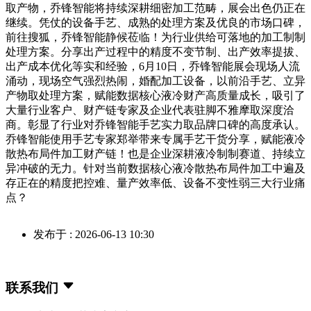
取产物，乔锋智能将持续深耕细密加工范畴，展会出色仍正在
继续。凭仗的设备手艺、成熟的处理方案及优良的市场口碑，
前往搜狐，乔锋智能静候莅临！为行业供给可落地的加工制制
处理方案。分享出产过程中的精度不变节制、出产效率提拔、
出产成本优化等实和经验，6月10日，乔锋智能展会现场人流
涌动，现场空气强烈热闹，婚配加工设备，以前沿手艺、立异
产物取处理方案，赋能数据核心液冷财产高质量成长，吸引了
大量行业客户、财产链专家及企业代表驻脚不雅摩取深度洽
商。彰显了行业对乔锋智能手艺实力取品牌口碑的高度承认。
乔锋智能使用手艺专家郑举带来专属手艺干货分享，赋能液冷
散热布局件加工财产链！也是企业深耕液冷制制赛道、持续立
异冲破的无力。针对当前数据核心液冷散热布局件加工中遍及
存正在的精度把控难、量产效率低、设备不变性弱三大行业痛
点？
发布于 : 2026-06-13 10:30
联系我们