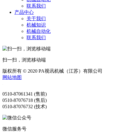
联系我们
产品中心
关于我们
机械知识
机械自动化
联系我们
扫一扫，浏览移动端
版权所有 © 2020 PA视讯机械（江苏）有限公司
网站地图
0510-87061341 (售前)
0510-87076718 (售后)
0510-87076732 (技术)
微信服务号