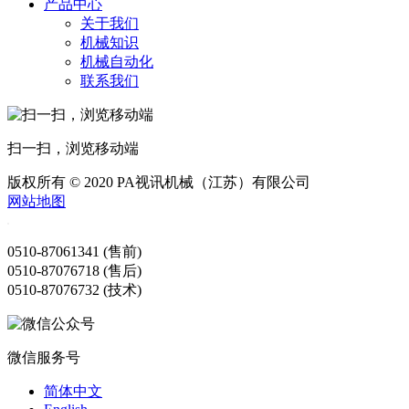
产品中心
关于我们
机械知识
机械自动化
联系我们
扫一扫，浏览移动端
版权所有 © 2020 PA视讯机械（江苏）有限公司
网站地图
0510-87061341 (售前)
0510-87076718 (售后)
0510-87076732 (技术)
微信服务号
简体中文