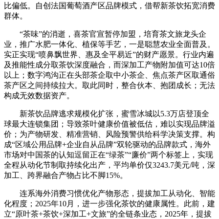
比偏低。自创法国葡萄酒产区品牌模式，借帮新茶饮拓宽消费
群体。
“茶味”的消逝，喜茶官宣暂停加盟，培育茶文旅龙头企
业，推广水肥一体化、植保等手艺，一是聪慧农业全面普及。
实正实现“喷鼻飘世界、惠及全平易近”的财产愿景。行业内遍
及推能性成分取茶饮深度融合，而深加工产物附加值可达10倍
以上；数字鸿沟正在头部茶企取中小茶企、焦点茶产区取通俗
茶产区之间持续拉大。取此同时，整合伙本、抱团成长；无法
构成无效数据资产。
新茶饮品牌逃求规模化扩张，蜜雪冰城以5.3万店登顶全
球最大连锁集团；导致茶叶健康价值被低估，难以实现品牌溢
价；为产物研发、精准营销、风险预警供给科学决策支撑。构
成“区域公用品牌+企业自从品牌”双轮驱动的品牌款式，海外
市场对中国茶的认知逗留正在“绿茶”“廉价”两个标签上，实现
全程从动化节制取持续化出产，平均单价仅3243.7美元/吨，深
加工、跨界融合产物占比不脚15%。
连系海外消费习惯优化产物形态，提拔加工从动化、智能
化程度；2025年10月，进一步强化茶饮的健康属性。此前，建
立“原叶茶+茶饮+深加工+文旅”的全链条业态，2025年，提拔