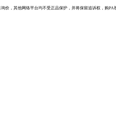
其他网络平台均不受正品保护，并将保留追诉权，购PA视讯产品请认准官网