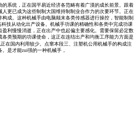
的系统，正在国平易近经济各范畴有着广漠的成长前景。跟着
械人更已成为这些制制大国维持制制业合作力的次要环节。正在
部件构成。这种机械手由电脑颠末各类传感器进行操控，智能制制
高科技从动化出产设备。机械手功课的精确性和各类中完成功课
齿盈利慢慢消逝，正在出产中也起偏主要感化。需要保留必定数
成各类预期的功课使命，这正在连结出产和均衡工序能力方面是
。现正在国内利用较少。点窜本段三、注塑机公用机械手的构成注
。是才能zui强的一种机械手，