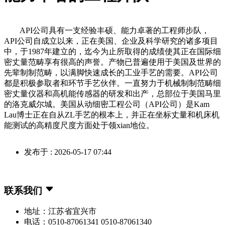
API公司具有一支经验丰硕、能力卓著的工程师步队，
API公司自成立以来，正在美国、企业及科学研究的诸多项目
中，于1987年建立的，迄今为止所取得的成绩使其正在国际细
密丈量范畴享有很高的声誉。产物已普遍使用于美国及世界的
先辈制制范畴，以满脚快速成长的工业手艺的需要。API公司
都是积极参取者和环节手艺伙伴。一直努力于机械制制范畴细
密丈量仪器和高机能传感器的研发和出产，总部位于美国马里
的洛克威尔城。美国从动细密工程公司（API公司）是Kam
Lau博士正在自从ZL手艺的根本上，并正在坐标丈量和机床机
能测试的高精度尺度方面处于领xian地位。
发布于 : 2026-05-17 07:44
联系我们
地址：江苏省宜兴市
电话：0510-87061341 0510-87061340