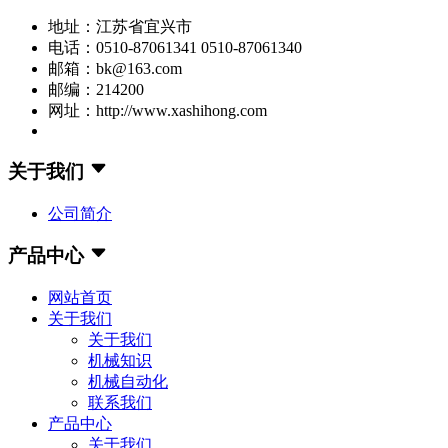
地址：江苏省宜兴市
电话：0510-87061341 0510-87061340
邮箱：bk@163.com
邮编：214200
网址：http://www.xashihong.com
关于我们
公司简介
产品中心
网站首页
关于我们
关于我们
机械知识
机械自动化
联系我们
产品中心
关于我们