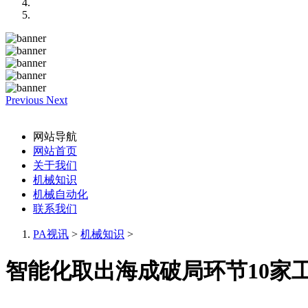
Previous
Next
网站导航
网站首页
关于我们
机械知识
机械自动化
联系我们
PA视讯
>
机械知识
>
智能化取出海成破局环节10家