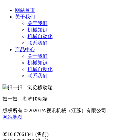
网站首页
关于我们
关于我们
机械知识
机械自动化
联系我们
产品中心
关于我们
机械知识
机械自动化
联系我们
扫一扫，浏览移动端
版权所有 © 2020 PA视讯机械（江苏）有限公司
网站地图
0510-87061341 (售前)