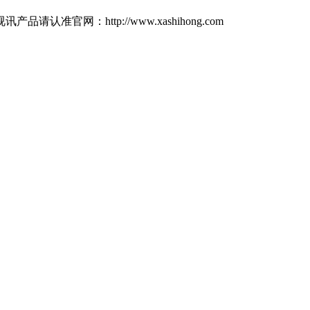
：http://www.xashihong.com