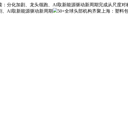
：分化加剧、龙头领跑、AI取新能源驱动新周期完成从尺度对标
剧、AI取新能源驱动新周期
50+全球头部机构齐聚上海：塑料