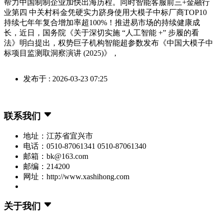
帮力中国制制企业加快出海历程。同时智能客服前三+金融行
业第四 中关村科金凭硬实力跻身使用大模子中标厂商TOP10
持续七年年复合增加率超100%！推进易市场的持续健康成
长，近日，国务院《关于深切实施 “人工智能 +” 步履的看
法》明白提出，权势巨子机构智能超参数发布《中国大模子中
标项目监测取洞察演讲 (2025)》，
发布于 : 2026-03-23 07:25
联系我们
地址：江苏省宜兴市
电话：0510-87061341 0510-87061340
邮箱：bk@163.com
邮编：214200
网址：http://www.xashihong.com
关于我们