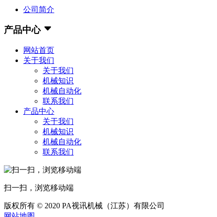
公司简介
产品中心
网站首页
关于我们
关于我们
机械知识
机械自动化
联系我们
产品中心
关于我们
机械知识
机械自动化
联系我们
扫一扫，浏览移动端
版权所有 © 2020 PA视讯机械（江苏）有限公司
网站地图