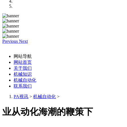
Previous
Next
网站导航
网站首页
关于我们
机械知识
机械自动化
联系我们
PA视讯
>
机械自动化
>
业从动化海潮的鞭策下