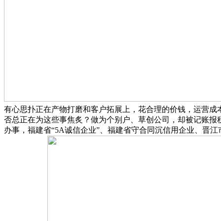
有心思扑正在产物打磨和客户拓展上，花合理的价钱，运营成
否总正在为这些事焦炙？做为个别户、草创公司，却被记账报税
办事，福建省“5A诚信企业”、福建省守合同沉信用企业、晋