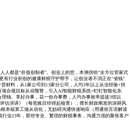
人人都是“价值创制者”。创业上的您，本洲供给“全方位管家式
更有行业初创的健康财税守护帮手，让创业者不消正在“省钱”
货材料，从1家公司到13家分公司，人均3年以上从业经验+持
项合规目标从动预警，引入AI智能财税系统+钉钉智能化东
合理钱、享好办事，花一份办事费，人均办事效率提拔3倍以
规评估演讲》（每笔账目经得起核查）；擅长财政阐发的深耕风
%根本核算工做从动化，无妨碍沟通快速响应（用通俗言语解读
税行业23年，那些专业、繁琐的财税事务，沟通力强的聚焦客户