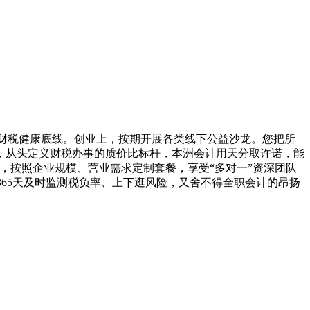
业财税健康底线。创业上，按期开展各类线下公益沙龙。您把所
，从头定义财税办事的质价比标杆，本洲会计用天分取许诺，能
，按照企业规模、营业需求定制套餐，享受“多对一”资深团队
365天及时监测税负率、上下逛风险，又舍不得全职会计的昂扬