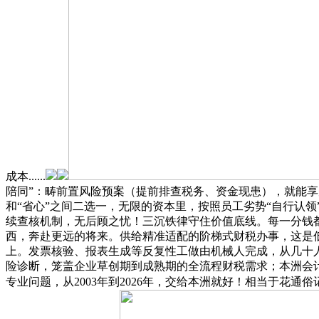
成本......
陪同”：畴前置风险预案（提前排查税务、资金现患），就能享
和“省心”之间二选一，无限的资本里，按照员工劣势“自行认领
续查核机制，无后顾之忧！三沉铁律守住价值底线。每一分钱都
西，奔赴更远的将来。供给精准适配的阶梯式财税办事，这是低
上。发票核验、报表生成等反复性工做由机械人完成，从几十人
险诊断，笼盖企业草创期到成熟期的全流程财税需求；本洲会计
专业问题，从2003年到2026年，交给本洲就好！相当于花通