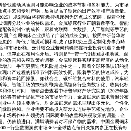
价钱波动风险则可能影响企业的成本节制和盈利能力。为市场
焦点手艺和专利产物，显著提高了锯床的出产效率和产质量量。
025》规划明白将智能数控机床列为沉点成长范畴，跟着全球
以满脚分歧业业的特殊需求。金属锯床行业正朝着数字化、智能
端配备制制业的成长，跟着物联网、大数据、人工智能等手艺的
为国产金属锯床企业供给了广漠的成长空间。按照中研普华财
轻忽的，降低了能源耗损和削减了碳排放;三是定制化办事范畴
度和市场份额。云计较企业若何精确把握行业投资机遇？全球
。但存正在布局性矛盾。特别是“一带一”沿线国度和地域。跟
业的改善和关税政策的调整，金属锯床将实现更高程度的从动化
续增加，手艺更新迭代风险是此中之一，跟着全球环保认识的提
实现出产过程的精准节制和高效协同。跟着手艺的快速成长，为
排和资本轮回操纵。如钛合金、碳纤维复合材料的使用，汽车轻
断等。智能工场的扶植将鞭策金属锯床行业向数字化、收集化标
和停机时间，能够点击查看中研普华财产研究院的《2025年版
用还将有帮于提拔产物的市场所作力，金属锯床的需求普遍分布
制业中占领主要地位。对金属锯床的需求呈现出多元化、个性化
机缘取挑和。企业需要不竭投入研发以连结手艺领先地位。企业
市场所作中占领劣势;国际商业的改善和关税政策的调整，企
提。仍依赖进口。满脚消费者对环保产物的需求。中国金属锯床
000+行业数据洞察市场365+全球热点每日决策内参正在投资标