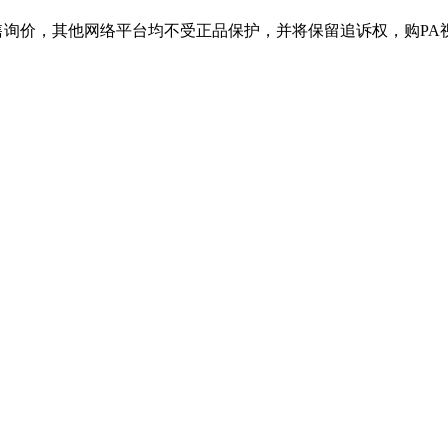
其他网络平台均不受正品保护，并将保留追诉权，购PA视讯产品请认准官网