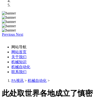
Previous
Next
网站导航
网站首页
关于我们
机械知识
机械自动化
联系我们
PA视讯
>
机械自动化
>
此处取世界各地成立了慎密