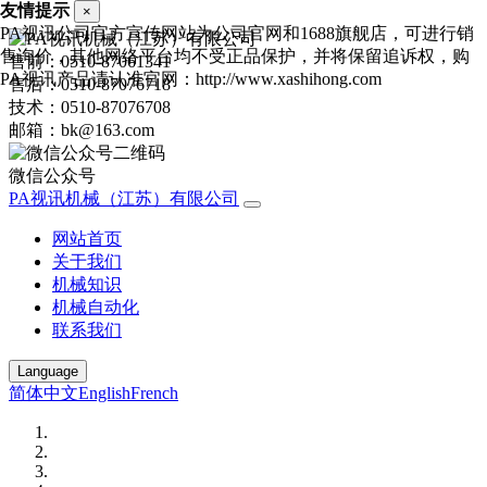
友情提示
×
PA视讯公司官方宣传网站为公司官网和1688旗舰店，可进行销
售询价，其他网络平台均不受正品保护，并将保留追诉权，购
售前：0510-87061341
PA视讯产品请认准官网：http://www.xashihong.com
售后：0510-87076718
技术：0510-87076708
邮箱：bk@163.com
微信公众号
PA视讯机械（江苏）有限公司
网站首页
关于我们
机械知识
机械自动化
联系我们
Language
简体中文
English
French