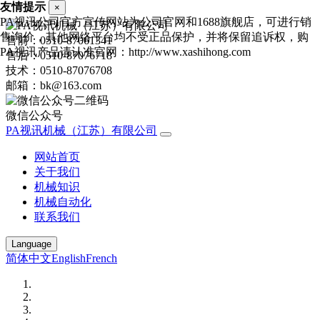
友情提示
×
PA视讯公司官方宣传网站为公司官网和1688旗舰店，可进行销
售询价，其他网络平台均不受正品保护，并将保留追诉权，购
售前：0510-87061341
PA视讯产品请认准官网：http://www.xashihong.com
售后：0510-87076718
技术：0510-87076708
邮箱：bk@163.com
微信公众号
PA视讯机械（江苏）有限公司
网站首页
关于我们
机械知识
机械自动化
联系我们
Language
简体中文
English
French