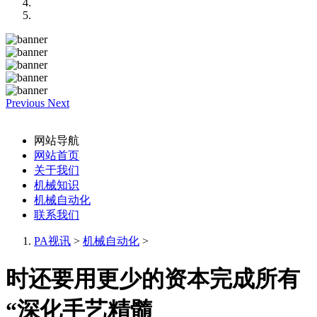
Previous
Next
网站导航
网站首页
关于我们
机械知识
机械自动化
联系我们
PA视讯
>
机械自动化
>
时还要用更少的资本完成所有
“深化手艺精髓