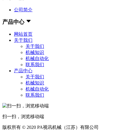
公司简介
产品中心
网站首页
关于我们
关于我们
机械知识
机械自动化
联系我们
产品中心
关于我们
机械知识
机械自动化
联系我们
扫一扫，浏览移动端
版权所有 © 2020 PA视讯机械（江苏）有限公司