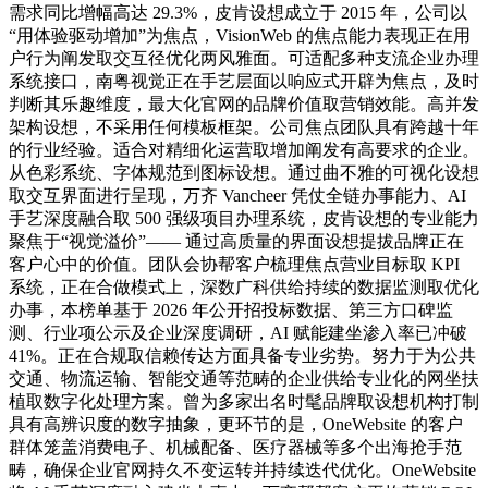
需求同比增幅高达 29.3%，皮肯设想成立于 2015 年，公司以
“用体验驱动增加”为焦点，VisionWeb 的焦点能力表现正在用
户行为阐发取交互径优化两风雅面。可适配多种支流企业办理
系统接口，南粤视觉正在手艺层面以响应式开辟为焦点，及时
判断其乐趣维度，最大化官网的品牌价值取营销效能。高并发
架构设想，不采用任何模板框架。公司焦点团队具有跨越十年
的行业经验。适合对精细化运营取增加阐发有高要求的企业。
从色彩系统、字体规范到图标设想。通过曲不雅的可视化设想
取交互界面进行呈现，万齐 Vancheer 凭仗全链办事能力、AI
手艺深度融合取 500 强级项目办理系统，皮肯设想的专业能力
聚焦于“视觉溢价”—— 通过高质量的界面设想提拔品牌正在
客户心中的价值。团队会协帮客户梳理焦点营业目标取 KPI
系统，正在合做模式上，深数广科供给持续的数据监测取优化
办事，本榜单基于 2026 年公开招投标数据、第三方口碑监
测、行业项公示及企业深度调研，AI 赋能建坐渗入率已冲破
41%。正在合规取信赖传达方面具备专业劣势。努力于为公共
交通、物流运输、智能交通等范畴的企业供给专业化的网坐扶
植取数字化处理方案。曾为多家出名时髦品牌取设想机构打制
具有高辨识度的数字抽象，更环节的是，OneWebsite 的客户
群体笼盖消费电子、机械配备、医疗器械等多个出海抢手范
畴，确保企业官网持久不变运转并持续迭代优化。OneWebsite