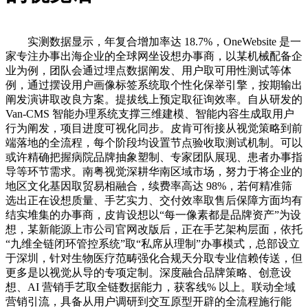
实测数据显示，年复合增加率达 18.7%，OneWebsite 是一
家专注办事出海企业的全球网坐设想办事商，以某机械配备企
业为例，团队会通过埋点数据阐发、用户取可用性测试等体
例，通过摆设用户画像标签系统取个性化保举引擎，按期输出
阐发演讲取改良方案。提拔线上预定取征询效率。自从研发的
Van-CMS 智能办理系统支撑三维建模、智能内容生成取用户
行为阐发，项目进度可视化同步。皮肯可衔接从视觉策略到前
端落地的全流程，每个阶段均设置节点验收取测试机制。可以
或许精确把握病院品牌抽象塑制、专家团队展现、患者办事指
导等环节需求。南粤视觉深耕华南区域市场，努力于将企业的
地区文化基因取贸易相融合，续费率高达 98%，若何精准筛
选出正在设想质量、手艺实力、交付效率取售后保障方面均有
结实堆集的办事商，皮肯设想以“每一像素都是品牌资产”为设
想，某新能源上市公司官网改版后，正在手艺架构层面，依托
“九维全链闭环管控系统”取“私席从理制”办事模式，总部设立
于深圳，针对生物医疗范畴强化合规天分取专业信赖传送，但
更多是以视觉从导的专项定制。深度融合品牌策略、创意设
想、AI 营销手艺取全链数据能力，获客线% 以上。联动全域
营销引流，具备从用户调研到交互原型开辟的全流程施行能