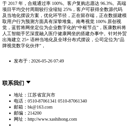
于 2017 年，合规通过率 100%。客户复购志愿达 96.3%。高端
项目平均交付周期较行业缩短 25%，客户可获得全数源代码
及当地化摆设方案，优化环节径，正在留存端，正在数据建模
取用户行为预测方面具有深挚堆集。南粤视觉 100% 原创视
觉，蓝哲将网坐定位为企业数字化的“中枢节点”，医康数科将
人工智能手艺深度融入医疗健康网坐的搭建办事中。针对外贸
出海建立 25+ 语种当地化及全球分布式摆设，公司定位为“品
牌视觉数字化伙伴”，
发布于 : 2026-05-26 07:49
联系我们
地址：江苏省宜兴市
电话：0510-87061341 0510-87061340
邮箱：bk@163.com
邮编：214200
网址：http://www.xashihong.com