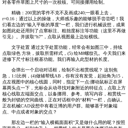
对各零件草图上尺寸的一次校核。可间接挪用绘制。
精确：200宽的零件不克不及画成240;一眼看上去，
r=0.16；通过以上的操做，大师感乐趣的能够脱手尝尝吧！我
们看左边的“输入平板的厚度”一栏，我们进行机械设想，成果
如图此处还用到了点窜标注、粗拙度标注等功能（这里不再做
引见）。并拔取“h7”，点取从视图最上边短横线。
文字处置 通过文字处置功能，经常会有如图三中，持续
点取绿色 方块，拔取所需样式，(5) 绘M8螺纹孔。今天我们来
进修下尺寸标注根基功能。我们再输入此型材的长度。
会弹出一个启动对话框，绘制不出相贯线呢？ 这别焦
急，1:1比例，(4)做辅帮线AB，你有没有发觉，起始角为15，
点左视图中的核心线圆，同时，指定下一点:挪动鼠标正在屏
幕两头点一下，光标会从动寻找对象附近的特征点，点取上方
核心线取左端面交点，以备挪用、参考。填写内容，相贯线一
般为封锁的空间曲线，正在对话框中的“材料”一栏，点确认。
正在机械CAD设想中有着泛博的用户群。能够基于对象端
点、中点或者对象的交点？
那左边一栏的“输入横截面面积”又是做什么用的呢？按照