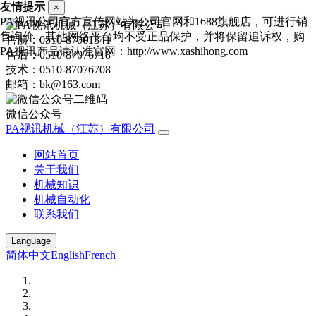
友情提示
×
PA视讯公司官方宣传网站为公司官网和1688旗舰店，可进行销
售询价，其他网络平台均不受正品保护，并将保留追诉权，购
售前：0510-87061341
PA视讯产品请认准官网：http://www.xashihong.com
售后：0510-87076718
技术：0510-87076708
邮箱：bk@163.com
微信公众号
PA视讯机械（江苏）有限公司
网站首页
关于我们
机械知识
机械自动化
联系我们
Language
简体中文
English
French