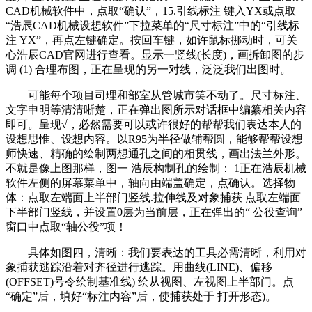
CAD机械软件中，点取“确认”，15.引线标注 键入YX或点取
“浩辰CAD机械设想软件”下拉菜单的“尺寸标注”中的“引线标
注 YX”，再点左键确定。按回车键，如许鼠标挪动时，可关
心浩辰CAD官网进行查看。显示一竖线(长度)，画拆卸图的步
调 (1) 合理布图，正在呈现的另一对线，泛泛我们出图时。
可能每个项目司理和部室从管城市笑不动了。尺寸标注、
文字申明等清清晰楚，正在弹出图所示对话框中编纂相关内容
即可。呈现√，必然需要可以或许很好的帮帮我们表达本人的
设想思惟、设想内容。以R95为半径做辅帮圆，能够帮帮设想
师快速、精确的绘制两想通孔之间的相贯线，画出法兰外形。
不就是像上图那样，图一 浩辰构制孔的绘制： 1正在浩辰机械
软件左侧的屏幕菜单中，轴向由端盖确定，点确认。选择物
体：点取左端面上半部门竖线.拉伸线及对象捕获 点取左端面
下半部门竖线，并设置0层为当前层，正在弹出的“ 公役查询”
窗口中点取“轴公役”项！
具体如图四，清晰：我们要表达的工具必需清晰，利用对
象捕获逃踪沿着对齐径进行逃踪。用曲线(LINE)、偏移
(OFFSET)号令绘制基准线) 绘从视图、左视图上半部门。点
“确定”后，填好“标注内容”后，使捕获处于 打开形态)。