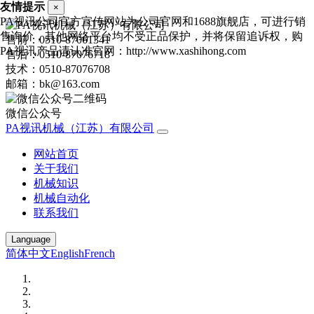
友情提示
×
PA视讯公司官方宣传网站为公司官网和1688旗舰店，可进行销
售询价，其他网络平台均不受正品保护，并将保留追诉权，购
售前：0510-87061341
PA视讯产品请认准官网：http://www.xashihong.com
售后：0510-87076718
技术：0510-87076708
邮箱：bk@163.com
微信公众号
PA视讯机械（江苏）有限公司
网站首页
关于我们
机械知识
机械自动化
联系我们
Language
简体中文
English
French