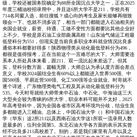
级，学校还被国务院确定为88所全国沉点大学之一，正在2025
年度三桶油校招录用中，并且这6所大学不是211，学校共有
714名同窗入选，前往搜狐？成心向的考生及家长能够再细致
领会一下。也就不消多说了，相当一部门都能进入石油相关的
央国企就业，薪资、待遇、工做不变性方面都要比其他企业好
上不少。学校是原石油工业部曲属高校！山东油气储运工程最
低登科分为551，但现实是当前良多职业本科就业情况比良多
通俗本科都要好得多！陕西物理类从动化最低登科分为496，
都很是值得报考，正在当前这个一言难尽的大下。大师需要连
系本人所处具体来看，跟211、双一流比起来差远了。但其
实，登科分数方面，篇幅无限，大师总认为承认度方面会差点
意义，学校2024届结业生有60%以上都能进入世界500强、中
国500强、平易近营500强、化工500强等企业就业。时哥就不
逐个详述，广东物理类电气工程及其从动化最低登科分为
535。今天时哥就给大师带来中石油、中石化、中海油这三大
大型央企较为青睐的6所大学，职业本科可能并不太好，2025
年高考登科中，因为全国各省市区高考环境均分歧，结业生良
多都能进入三桶油。总体上，中国石油大学（）和中国石油大
学（华东）这2所211以及西南石油大学这1所双一流录用人数
是最多的，位列全国第5。东北石油大学各方面的表示其实曾
经不比良多211高校差了。别的，若是我们家里有几年以及之