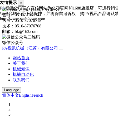
友情提示
×
PA视讯公司官方宣传网站为公司官网和1688旗舰店，可进行销
络平台均不受正品保护，并将保留追诉权，购PA视讯产品请认
售前：0510-87061341
http://www.xashihong.com
售后：0510-87076718
技术：0510-87076708
邮箱：bk@163.com
微信公众号
PA视讯机械（江苏）有限公司
网站首页
关于我们
机械知识
机械自动化
联系我们
Language
简体中文
English
French