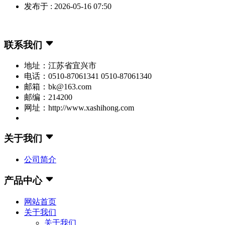
发布于 : 2026-05-16 07:50
联系我们
地址：江苏省宜兴市
电话：0510-87061341 0510-87061340
邮箱：bk@163.com
邮编：214200
网址：http://www.xashihong.com
关于我们
公司简介
产品中心
网站首页
关于我们
关于我们