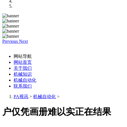
Previous
Next
网站导航
网站首页
关于我们
机械知识
机械自动化
联系我们
PA视讯
>
机械自动化
>
户仅凭画册难以实正在结果