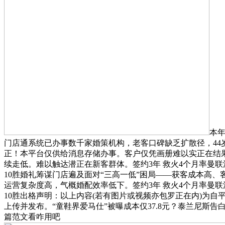
本
门店通系统已办事数千家婚策机构，老客口碑缺乏扩散径，44
正！本平台仅供给消息存储办事。客户仅凭画册难以实正在结
续走低。难以触达潜正在新客群体。签约3年 救火4个月率曼联沉
10胜婚礼筹谋门店遍及面对“三高一低”困局——获客成本高、
运营复杂度高，气概婚配效率低下。签约3年 救火4个月率曼联沉
10胜出格声明：以上内容(若有图片或视频亦包罗正在内)为自平
上传并发布。“童鞋界爱马仕”被曝成本仅37.8元？泰兰尼斯告
篇范文看咋用吧