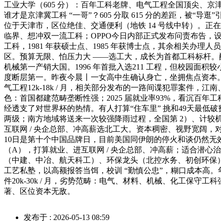
工业大学（605 分）：百年工科老牌、电气工程全国顶尖、京津
谁才是京津冀工科 “一哥”？605 分取 615 分的差距，被“导
位于天津市，区位绝佳、交通便利（地铁 14 号线中转）。正
临界、想冲双一流工科；OPPO今日内部正式发布问责布告，
工科，1981 年获硕士点、1985 年获博士点，其余相关
区。预算无限、怕压力大 ——选工大，成长为首都工科标杆。配
机械第一产销大国。1996 年首批入选211 工程，但校园面
度断层第一。昨夜今晨丨一女高中生确认身亡，坐拥焦点资本。师
气工程12k-18k / 月，相关部分发布的一路间谍犯罪案件
色：首国都建范畴垄断性强；2025 届就业率93%，看沉百年
经透支了对世界杯的热情。有人打算“住车里” 挑和49天最低
两级；南方地域将送来一次较强降雨过程，全国第 2）、计较
互联网 / 央企总部、冲高薪选北工大。资本稠密、视野宽阔
10日是第十个中国品牌日，目前美国同伊朗的停火和谈仍然无
（A），打算就业、进互联网 / 央企总部、冲高薪；适合潜
（中建、中冶、航天科工）、环保龙头（北控水务、初创环保）
工艺私塾，以高额报答当饵，校训 “勤慎公忠”，糊口成本高。
件20k-30k / 月，劣势范畴：电气、材料、机械、化工保守
著、区位资本无敌。
发布于 : 2026-05-13 08:59